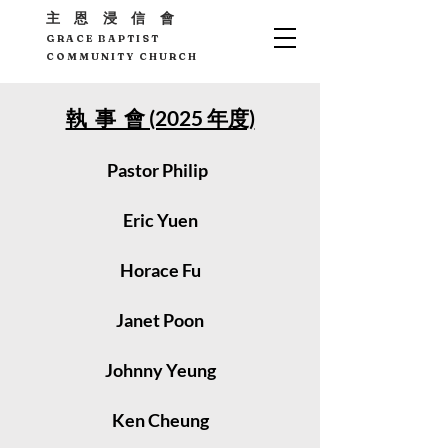
主 恩 浸 信 會
GRACE BAPTIST
COMMUNITY CHURCH
執 事 會 (2025 年度)
​Pastor Philip
Eric Yuen
Horace Fu
Janet Poon
Johnny Yeung
Ken Cheung