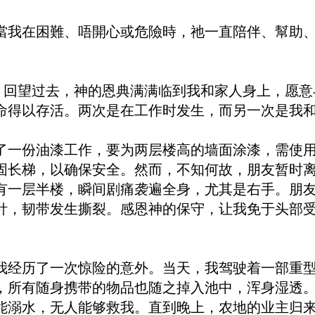
當我在困難、唔開心或危險時，祂一直陪伴、幫助
间。回望过去，神的恩典满满临到我和家人身上，愿
命得以存活。两次是在工作时发生，而另一次是我和
了一份油漆工作，要为两层楼高的墙面涂漆，需使
固长梯，以确保安全。然而，不知何故，朋友暂时
有一层半楼，瞬间剧痛袭遍全身，尤其是右手。朋
针，韧带发生撕裂。感恩神的保守，让我免于头部
我经历了一次惊险的意外。当天，我驾驶着一部重
，所有随身携带的物品也随之掉入池中，浑身湿透
能溺水，无人能够救我。直到晚上，农地的业主归