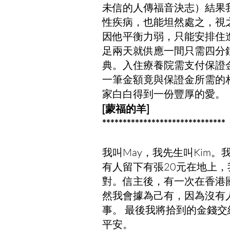
未信的人傳福音決志）結果
性疾病，也能坦然處之，視
因他平衡力弱，只能安排住
足兩天就供應一間只需四分
典。入住療養院需支付保證
一筆金額竟與保證金所需的
家白白得到一份豐厚的愛。
[蒙福的羊]
​******************************
我叫May，我先生叫Kim
有人留下有張20元在地上
對。信主後，有一次在香港
然我會據為己有，因為沒有
事。 最後我將拾到的金錢
平安。