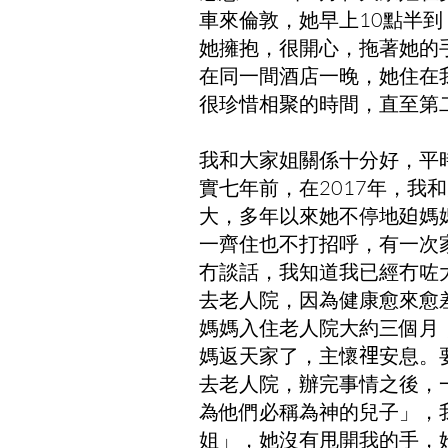
車來倫敦，她早上10點半
她擁抱，很開心，拖著她的
在同一間酒店一晚，她住在
很珍惜相聚的時間，直至第
我和大家姐關係十分好，平時
實七年前，在2017年，
大，多年以來她不停地廹媽
一齊住也不打招呼，有一次
冇談話，我知道我已經冇咗
去老人院，因為健康愈來愈
媽媽入住老人院大約三個月
媽返天家了，主懷𥚃安息。
去老人院，辦完事情之後，
為他們必稱為神的兒子」，
姐」，她沒有甩開我的手，