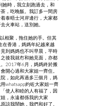
到她時，我立刻跑過去，和
午茶，吃晚飯。我訂多一間房
沿着泰晤士河岸邊行，大家都
齊去火車站，送別她。
是可以相聚，拖住她的手。但其
住在香港，媽媽年紀越來越
中見到媽媽也不叫早晨，平時
，之後我就冇和她見面，亦都
2017年6月，媽媽終於搬
，會開心過和大家姐一齊住。
人院，如此再過多三個月，媽
hatsapp約咗大家姐一齊
，「使人和睦的人有福了，因
家姐，永遠都係我的大家
也原諒我鬧她，我們和好了。